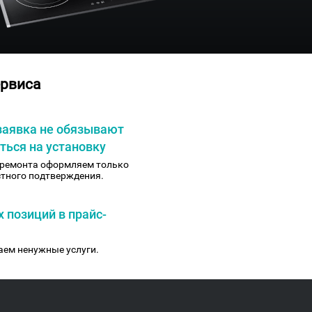
рвиса
заявка не обязывают
ться на установку
 ремонта оформляем только
стного подтверждения.
 позиций в прайс-
ем ненужные услуги.