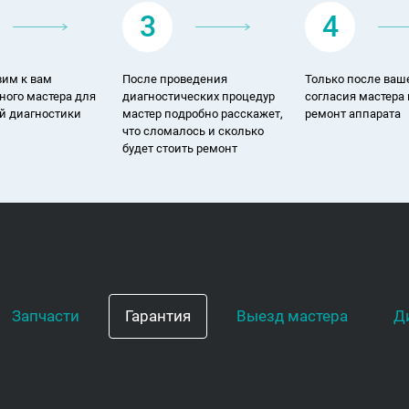
3
4
им к вам
После проведения
Только после ваш
ного мастера для
диагностических процедур
согласия мастера
й диагностики
мастер подробно расскажет,
ремонт аппарата
что сломалось и сколько
будет стоить ремонт
Запчасти
Гарантия
Выезд мастера
Д