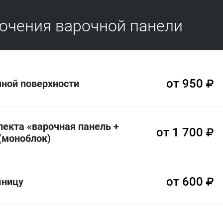
ючения варочной панели
от 950
чной поверхности
лекта «варочная панель +
от 1 700
(моноблок)
от 600
шницу