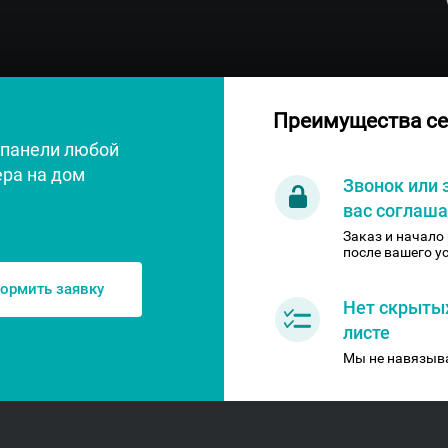
Преимущества се
 панели любой
ера на дом
Звонок или 
вас соглаша
Заказ и начало
после вашего у
ормить заявку
Нет скрытых
листе
Мы не навязыва