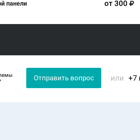
от 300
й панели
блемы
или
+7 
Отправить вопрос
?