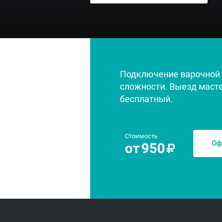
Подключение варочной
сложности. Выезд маст
бесплатный.
Стоимость
Оф
от
950